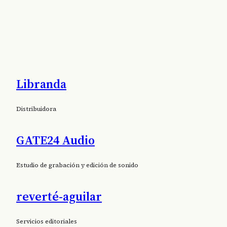
Libranda
Distribuidora
Audiolibro teatral para todo el mundo
GATE24 Audio
.
Suscríbete al boletín de Oidà Editorial
Buenas noticias dos
veces al mes.
Estudio de grabación y edición de sonido
reverté-aguilar
Servicios editoriales