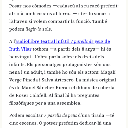
Posar-nos còmodes ーcadascú al seu racó preferit:
al sofà, amb coixins al terra…ー i fer-lo sonar a
l’altaveu si volem compartir la funció. També
podem
llegir-lo
sols.
A l’
audiollibre teatral infatil
7 parells de peus
de
Ruth Vilar
tothom ーa partir dels 8 anysー hi és
benvingut . L’obra parla sobre els drets dels
infants. Els personatges protagonistes són una
nena i un adult, i també ho són els actors: Magalí
Verge Pineda i Salva Artesero. La música original
és de Manel Sánchez Riera i el dibuix de coberta
de Roser Calafell. Al final hi ha preguntes
filosòfiques per a una assemblea.
Podem escoltar
7 parells de peus
d’una tirada ーté
cinc escenes. O potser preferim dedicar-hi una