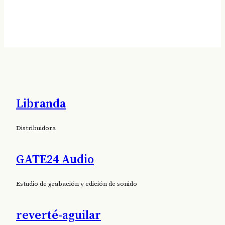
Libranda
Distribuidora
Audiolibro teatral para todo el mundo
GATE24 Audio
.
Suscríbete al boletín de Oidà Editorial
Buenas noticias dos
veces al mes.
Estudio de grabación y edición de sonido
reverté-aguilar