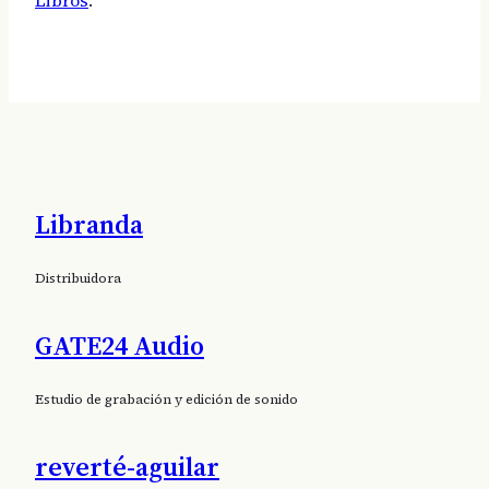
Libranda
Distribuidora
Audiolibro teatral para todo el mundo
GATE24 Audio
.
Suscríbete al boletín de Oidà Editorial
Buenas noticias dos
veces al mes.
Estudio de grabación y edición de sonido
reverté-aguilar